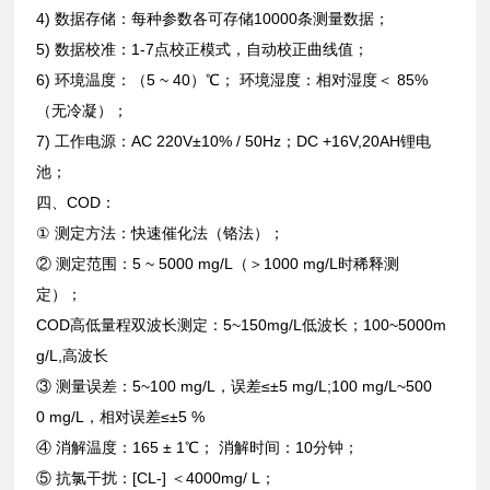
4) 数据存储：每种参数各可存储10000条测量数据；
5) 数据校准：1-7点校正模式，自动校正曲线值；
6) 环境温度：（5 ~ 40）℃； 环境湿度：相对湿度＜ 85%
（无冷凝）；
7) 工作电源：AC 220V±10% / 50Hz；DC +16V,20AH锂电
池；
四、COD：
① 测定方法：快速催化法（铬法）；
② 测定范围：5 ~ 5000 mg/L（＞1000 mg/L时稀释测
定）；
COD高低量程双波长测定：5~150mg/L低波长；100~5000m
g/L,高波长
③ 测量误差：5~100 mg/L，误差≤±5 mg/L;100 mg/L~500
0 mg/L，相对误差≤±5 %
④ 消解温度：165 ± 1℃； 消解时间：10分钟；
⑤ 抗氯干扰：[CL-] ＜4000mg/ L；