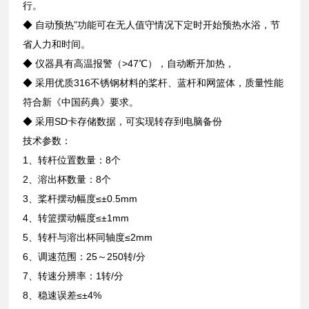
行。
◆ 自动预热”功能可在无人值守情况下定时开始预热水浴，节
省人力和时间。
◆ 仪器具有高温报警（>47℃），自动断开加热，
◆ 采用优质316不锈钢材料的桨杆、蓝杆和网篮体，质量性能
符合新《中国药典》要求。
◆ 采用SD卡存储数据，可实现转存到电脑备份
技术参数：
1、转杆位置数量：8个
2、溶出杯数量：8个
3、桨杆摆动幅度≤±0.5mm
4、转篮摆动幅度≤±1mm
5、转杆与溶出杯同轴度≤2mm
6、调速范围：25～250转/分
7、转速分辨率：1转/分
8、稳速误差≤±4%