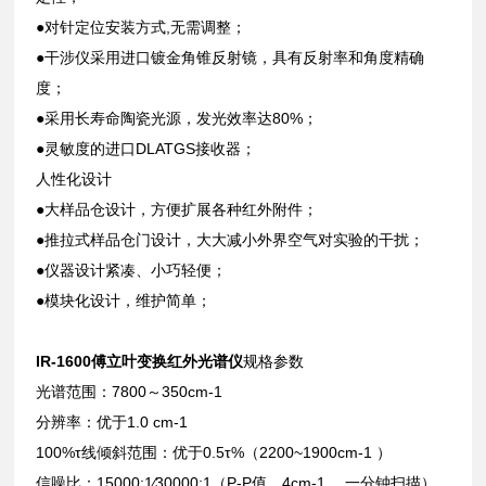
●对针定位安装方式,无需调整；
●干涉仪采用进口镀金角锥反射镜，具有反射率和角度精确
度；
●采用长寿命陶瓷光源，发光效率达80%；
●灵敏度的进口DLATGS接收器；
人性化设计
●大样品仓设计，方便扩展各种红外附件；
●推拉式样品仓门设计，大大减小外界空气对实验的干扰；
●仪器设计紧凑、小巧轻便；
●模块化设计，维护简单；
IR-1600傅立叶变换红外光谱仪
规格参数
光谱范围：7800～350cm-1
分辨率：优于1.0 cm-1
100%τ线倾斜范围：优于0.5τ%（2200~1900cm-1 ）
信噪比：15000:1∕30000:1（P-P值，4cm-1 ，一分钟扫描）