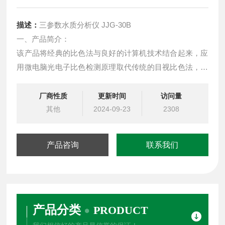
描述：
三参数水质分析仪 JJG-30B
一、产品简介：
该产品将经典的比色法与良好的计算机技术结合起来，应
用微电脑光电子比色检测原理取代传统的目视比色法，消
除了人为误差，测量分辨率大大提高。该产品具有自动
PID控温、双液晶显示、交直流两用、自动调零、浓度直
厂商性质
更新时间
访问量
读、曲线存储、自动打印等特点，仪器操作简便，人机交
其他
2024-09-23
2308
互式操作，使用者无需复杂的专业知识即可应用本产品。
产品咨询
联系我们
产品分类
PRODUCT