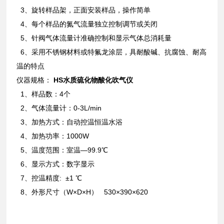
3、旋转样品架，正面安装样品，操作简单
4、每个样品的氮气流量独立控制调节或关闭
5、针阀气体流量计准确控制和显示气体总消耗量
6、采用不锈钢材料或特氟龙涂层，具耐酸碱、抗腐蚀、耐高
温的特点
仪器规格：
HS水质硫化物酸化吹气仪
1、样品数：4个
2、气体流量计：0-3L/min
3、加热方式：自动控温恒温水浴
4、加热功率：1000W
5、温度范围：室温—99.9℃
6、显示方式：数字显示
7、控温精度: ±1 ℃
8、外形尺寸（W×D×H） 530×390×620