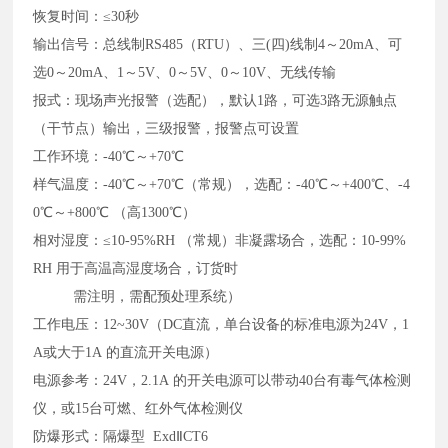
恢复时间：≤30秒
输出信号：总线制RS485（RTU）、三(四)线制4～20mA、可
选0～20mA、1～5V、0～5V、0～10V、无线传输
报式：现场声光报警（选配），默认1路，可选3路无源触点
（干节点）输出，三级报警，报警点可设置
工作环境：-40℃～+70℃
样气温度：-40℃～+70℃（常规），选配：-40℃～+400℃、-4
0℃～+800℃ （高1300℃）
相对湿度：≤10-95%RH （常规）非凝露场合，选配：10-99%
RH 用于高温高湿度场合，订货时
需注明，需配预处理系统）
工作电压：12~30V（DC直流，单台设备的标准电源为24V，1
A或大于1A 的直流开关电源）
电源参考：24V，2.1A 的开关电源可以带动40台有毒气体检测
仪，或15台可燃、红外气体检测仪
防爆形式：隔爆型 ExdⅡCT6