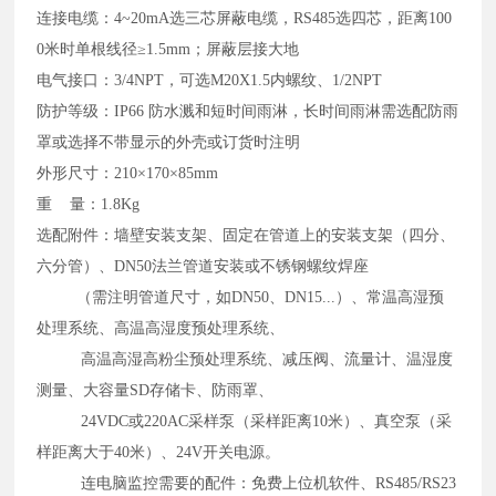
连接电缆：4~20mA选三芯屏蔽电缆，RS485选四芯，距离100
0米时单根线径≥1.5mm；屏蔽层接大地
电气接口：3/4NPT，可选M20X1.5内螺纹、1/2NPT
防护等级：IP66 防水溅和短时间雨淋，长时间雨淋需选配防雨
罩或选择不带显示的外壳或订货时注明
外形尺寸：210×170×85mm
重 量：1.8Kg
选配附件：墙壁安装支架、固定在管道上的安装支架（四分、
六分管）、DN50法兰管道安装或不锈钢螺纹焊座
（需注明管道尺寸，如DN50、DN15...）、常温高湿预
处理系统、高温高湿度预处理系统、
高温高湿高粉尘预处理系统、减压阀、流量计、温湿度
测量、大容量SD存储卡、防雨罩、
24VDC或220AC采样泵（采样距离10米）、真空泵（采
样距离大于40米）、24V开关电源。
连电脑监控需要的配件：免费上位机软件、RS485/RS23