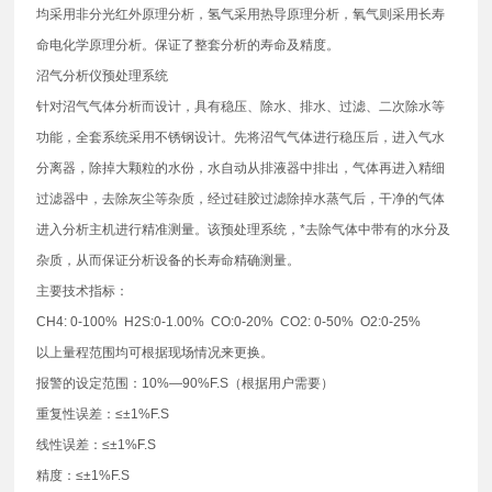
均采用非分光红外原理分析，氢气采用热导原理分析，氧气则采用长寿
命电化学原理分析。保证了整套分析的寿命及精度。
沼气分析仪预处理系统
针对沼气气体分析而设计，具有稳压、除水、排水、过滤、二次除水等
功能，全套系统采用不锈钢设计。先将沼气气体进行稳压后，进入气水
分离器，除掉大颗粒的水份，水自动从排液器中排出，气体再进入精细
过滤器中，去除灰尘等杂质，经过硅胶过滤除掉水蒸气后，干净的气体
进入分析主机进行精准测量。该预处理系统，*去除气体中带有的水分及
杂质，从而保证分析设备的长寿命精确测量。
主要技术指标：
CH4: 0-100% H2S:0-1.00% CO:0-20% CO2: 0-50% O2:0-25%
以上量程范围均可根据现场情况来更换。
报警的设定范围：10%—90%F.S（根据用户需要）
重复性误差：≤±1%F.S
线性误差：≤±1%F.S
精度：≤±1%F.S