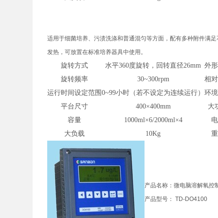
适用于细菌培养、污渍洗涤和普通混匀等方面，配有多种附件满足不同实
发热，可放置在标准培养器具中使用。
旋转方式
水平360度旋转，回转直径26mm
外
旋转频率
30~300rpm
相
运行时间设定范围
0~99小时（若不设定为连续运行）
环
平台尺寸
400×400mm
大
容量
1000ml×6/2000ml×4
大负载
10Kg
产品名称：微电脑溶解氧控制
产品型号： TD-DO4100