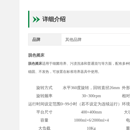
详细介绍
品牌
其他品牌
脱色摇床
脱色摇床
适用于细菌培养、污渍洗涤和普通混匀等方面，配有多种附件满
稳固、不发热，可放置在标准培养器具中使用。
旋转方式
水平360度旋转，回转直径26mm
外
旋转频率
30~300rpm
相
运行时间设定范围
0~99小时（若不设定为连续运行）
环
平台尺寸
400×400mm
大
容量
1000ml×6/2000ml×4
大负载
10Kg