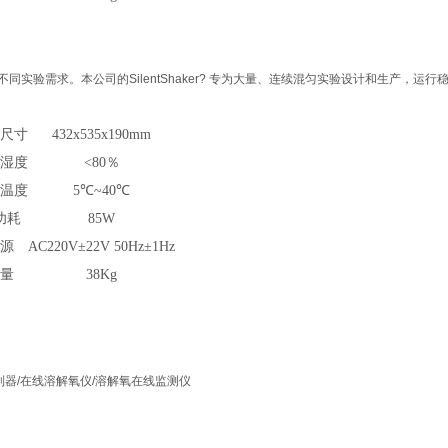
验需求。本公司的SilentShaker? 专为大量、连续混匀实验设计和生产，运行
形尺寸
432x535x190mm
对湿度
<80％
境温度
5℃~40℃
功耗
85W
电源
AC220V±22V 50Hz±1Hz
重量
38Kg
器/在线溶解氧仪/溶解氧在线监测仪