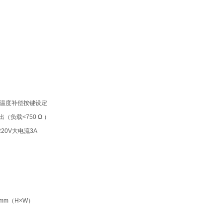
手动温度补偿按键设定
出（负载<750 Ω ）
20V大电流3A
 mm（H×W）