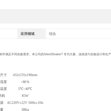
应用领域
综合
足不同实验需求。本公司的SilentShaker? 专为大量、连续混匀实验设计和生
形尺寸
432x535x190mm
对湿度
<80％
境温度
5℃~40℃
功耗
85W
电源
AC220V±22V 50Hz±1Hz
重量
38Kg