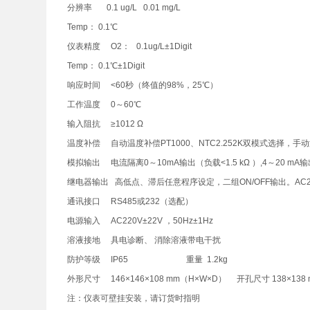
分辨率 0.1 ug/L 0.01 mg/L
Temp： 0.1℃
仪表精度 O2： 0.1ug/L±1Digit
Temp： 0.1℃±1Digit
响应时间 <60秒（终值的98%，25℃）
工作温度 0～60℃
输入阻抗 ≥1012 Ω
温度补偿 自动温度补偿PT1000、NTC2.252K双模式选择，
模拟输出 电流隔离0～10mA输出（负载<1.5 kΩ ）,4～20 mA输
继电器输出 高低点、滞后任意程序设定，二组ON/OFF输出。AC2
通讯接口 RS485或232（选配）
电源输入 AC220V±22V ，50Hz±1Hz
溶液接地 具电诊断、 消除溶液带电干扰
防护等级 IP65 重量 1.2kg
外形尺寸 146×146×108 mm（H×W×D） 开孔尺寸 138×138
注：仪表可壁挂安装，请订货时指明