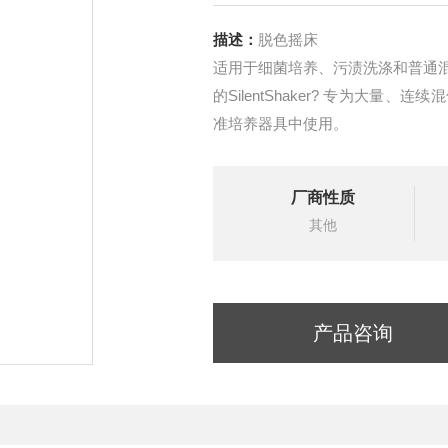
描述：
脱色摇床
适用于细菌培养、污渍洗涤和普通
的SilentShaker? 专为大
准培养器具中使用。
厂商性质
其他
产品咨询