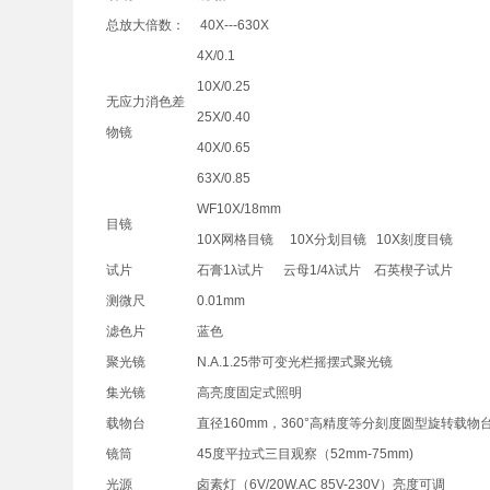
总放大倍数：
40X---630X
4X/0.1
10X/0.25
无应力消色差
25X/0.40
物镜
40X/0.65
63X/0.85
WF10X/18mm
目镜
10X网格目镜 10X分划目镜 10X刻度目镜
试片
石膏1λ试片 云母1/4λ试片 石英楔子试片
测微尺
0.01mm
滤色片
蓝色
聚光镜
N.A.1.25带可变光栏摇摆式聚光镜
集光镜
高亮度固定式照明
载物台
直径160mm，360°高精度等分刻度圆型旋转载物
镜筒
45度平拉式三目观察（52mm-75mm)
光源
卤素灯（6V/20W.AC 85V-230V）亮度可调