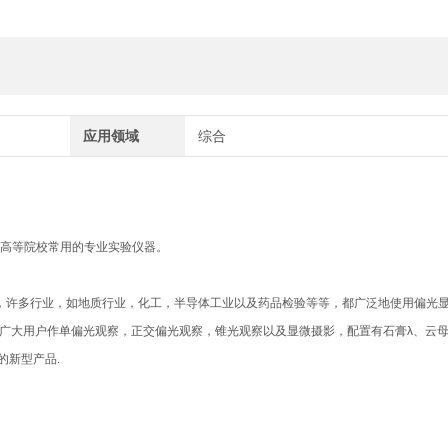
应用领域
综合
关高等院校常用的专业实验仪器。
许多行业，如地质行业，化工，半导体工业以及药品检验等等，都广泛地使用偏光显
供广大用户作单偏光观察，正交偏光观察，锥光观察以及显微摄影，配置有石膏λ、云母λ
的新型产品.