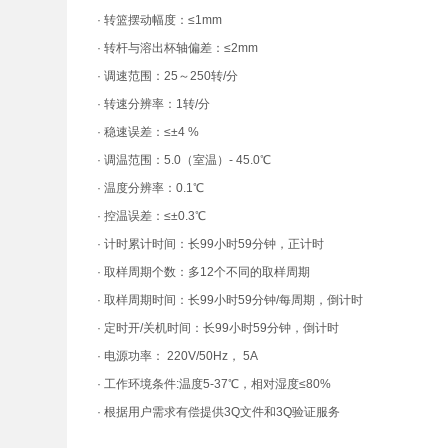
· 转篮摆动幅度：≤1mm
· 转杆与溶出杯轴偏差：≤2mm
· 调速范围：25～250转/分
· 转速分辨率：1转/分
· 稳速误差：≤±4 %
· 调温范围：5.0（室温）- 45.0℃
· 温度分辨率：0.1℃
· 控温误差：≤±0.3℃
· 计时累计时间：长99小时59分钟，正计时
· 取样周期个数：多12个不同的取样周期
· 取样周期时间：长99小时59分钟/每周期，倒计时
· 定时开/关机时间：长99小时59分钟，倒计时
· 电源功率： 220V/50Hz， 5A
· 工作环境条件:温度5-37℃，相对湿度≤80%
· 根据用户需求有偿提供3Q文件和3Q验证服务