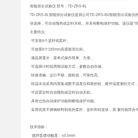
智能溶出试验仪 型号：TD-ZRS-8L
TD-ZRS-8L智能溶出试验仪是我公司TD-ZRS-8G智能溶
供选择，可自动预热或定时关机，并具有断电保护功能。该仪器*符
主要特点:
·可安装6个篮杆或桨杆。
·可放置8个185mm高度新溶出杯。
·液晶屏显示，菜单式操作简单、方便。
·可选择计时或周期试验方式，参数自动存储。
·转速准确，运行平稳，能耗低，可靠性高。
·恒温水浴采用内置集成数字温度仪和新的软、硬件温度测控方式
·可设置定时自动预热或定时自动关机。
·具有过热自动保护功能和断电保护功能。
·采用优质不锈钢材料制造的桨杆、篮杆和转篮体，质 量性能符合
技术指标：
· 搅拌桨摆动幅度：≤0.5mm