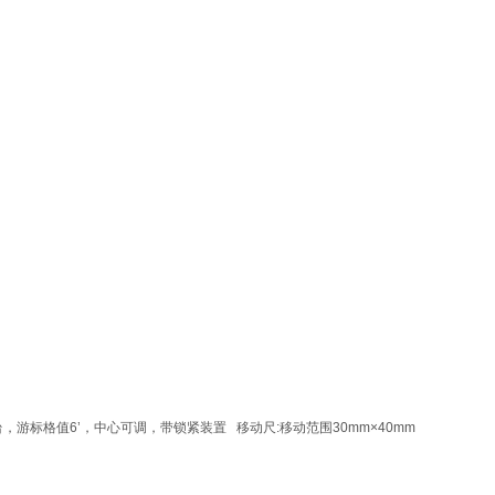
台，游标格值6’，中心可调，带锁紧装置 移动尺:移动范围30mm×40mm