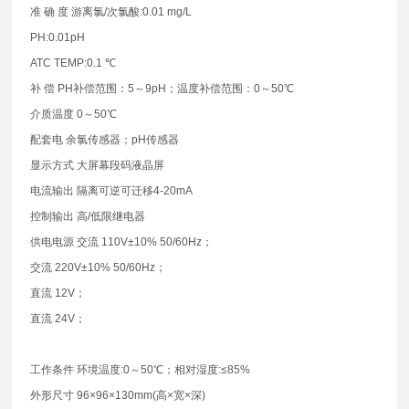
准 确 度 游离氯/次氯酸:0.01 mg/L
PH:0.01pH
ATC TEMP:0.1 ℃
补 偿 PH补偿范围：5～9pH；温度补偿范围：0～50℃
介质温度 0～50℃
配套电 余氯传感器；pH传感器
显示方式 大屏幕段码液晶屏
电流输出 隔离可逆可迁移4-20mA
控制输出 高/低限继电器
供电电源 交流 110V±10% 50/60Hz；
交流 220V±10% 50/60Hz；
直流 12V；
直流 24V；
工作条件 环境温度:0～50℃；相对湿度:≤85%
外形尺寸 96×96×130mm(高×宽×深)