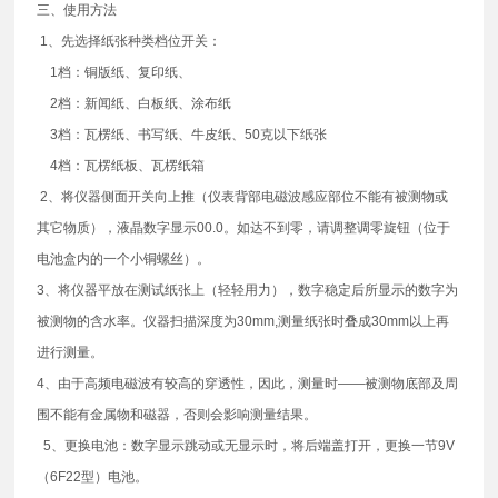
三、使用方法
1、先选择纸张种类档位开关：
1档：铜版纸、复印纸、
2档：新闻纸、白板纸、涂布纸
3档：瓦楞纸、书写纸、牛皮纸、50克以下纸张
4档：瓦楞纸板、瓦楞纸箱
2、将仪器侧面开关向上推（仪表背部电磁波感应部位不能有被测物或
其它物质），液晶数字显示00.0。如达不到零，请调整调零旋钮（位于
电池盒内的一个小铜螺丝）。
3、将仪器平放在测试纸张上（轻轻用力），数字稳定后所显示的数字为
被测物的含水率。仪器扫描深度为30mm,测量纸张时叠成30mm以上再
进行测量。
4、由于高频电磁波有较高的穿透性，因此，测量时——被测物底部及周
围不能有金属物和磁器，否则会影响测量结果。
5、更换电池：数字显示跳动或无显示时，将后端盖打开，更换一节9V
（6F22型）电池。