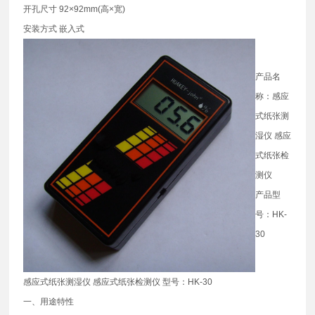
开孔尺寸 92×92mm(高×宽)
安装方式 嵌入式
产品名
称：感应
式纸张测
湿仪 感应
式纸张检
测仪
产品型
号：HK-
30
感应式纸张测湿仪 感应式纸张检测仪 型号：HK-30
一、用途特性