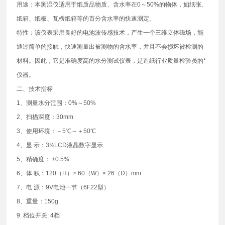
用途：本测湿仪适用于纸质品物质、含水率在0～50%的物体，如纸张、
纸箱、纸板、瓦楞纸箱等的百分含水率的快速测定。
特性：该仪表采用良好的电池波传感技术，产生一个三维立体磁场，能
通过简单的接触，快速测量出被测物的含水率，并且不会损坏被检测的
材料。因此，它是准确度高的水分测试仪表，是造纸行业质量检验员的*
仪器。
二、技术指标
1、测量水分范围：0%～50%
2、扫描深度：30mm
3、使用环境：－5℃～＋50℃
4、显 示：3½LCD液晶数字显示
5、精确度： ±0.5%
6、体 积：120（H）× 60（W）× 26（D）mm
7、电 源：9V电池一节（6F22型）
8、重量：150g
9. 档位开关: 4档