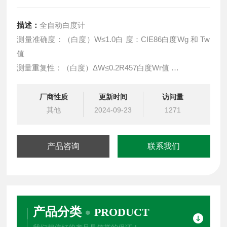
描述：
全自动白度计
测量准确度：（白度）W≤1.0白 度：CIE86白度Wg 和 Tw
值
测量重复性：（白度）ΔW≤0.2R457白度Wr值
电压及功耗：220V±10% 50Hz，23WHunter白度Wh值
工作温度：0-40°CGB5950白度Wj值
厂商性质
更新时间
访问量
其他
2024-09-23
1271
产品咨询
联系我们
产品分类
PRODUCT