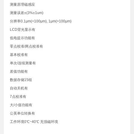
测量原理磁感应
测量误差±(3%±1um)
分辨率0.1μm(<100μm), 1μm(>100μm)
LCD背光显示有
低电提示功能有
零点校准/两点校准有
基本校准有
单次/连续测量有
差值功能有
数据存储15组
自动关机有
7点校准有
大/小值功能有
公英单位转换有
工作环境0℃~40℃ 无强磁环境