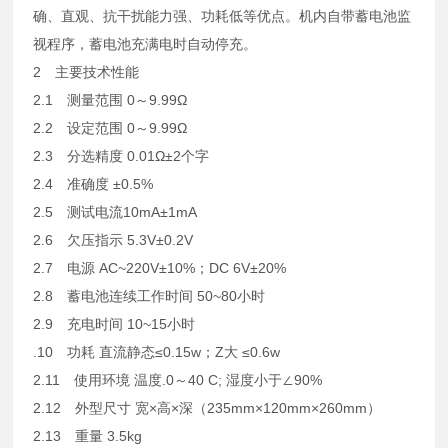
确、直观、抗干扰能力强、功耗低等优点。机内自带蓄电池监
视程序，蓄电池充满电时自动停充。
2 主要技术性能
2.1 测量范围 0～9.99Ω
2.2 设定范围 0～9.99Ω
2.3 分选精度 0.01Ω±2个字
2.4 准确度 ±0.5%
2.5 测试电流10mA±1mA
2.6 欠压指示 5.3V±0.2V
2.7 电源 AC~220V±10%；DC 6V±20%
2.8 蓄电池连续工作时间 50~80小时
2.9 充电时间 10~15小时
.10 功耗 直流静态≤0.15w；Z大 ≤0.6w
2.11 使用环境 温度.0～40 C; 湿度小于∠90%
2.12 外型尺寸 宽×高×深（235mm×120mm×260mm）
2.13 重量 3.5kg