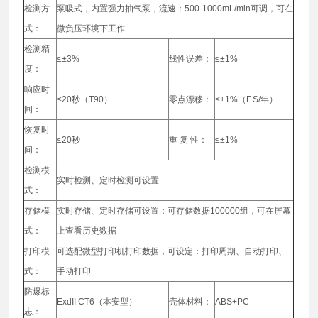
检测方
泵吸式，内置强力抽气泵，流速：500-1000mL/min可调，可在
式：
微负压环境下工作
检测精
≤±3%
线性误差：
≤±1%
度：
响应时
≤20秒（T90）
零点漂移：
≤±1%（F.S/年）
间：
恢复时
≤20秒
重 复 性：
≤±1%
间：
检测模
实时检测、定时检测可设置
式：
存储模
实时存储、定时存储可设置；可存储数据100000组，可在屏幕
式：
上查看历史数据
打印模
可选配微型打印机打印数据，可设定：打印周期、自动打印、
式：
手动打印
防爆标
ExdII CT6（本安型）
壳体材料：
ABS+PC
志：