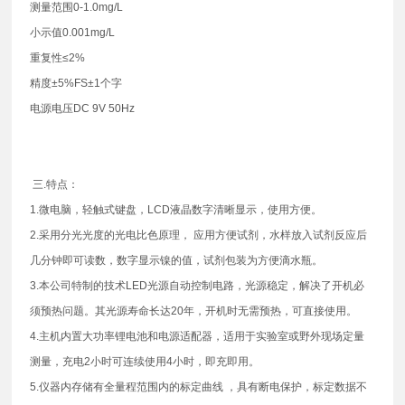
测量范围0-1.0mg/L
小示值0.001mg/L
重复性≤2%
精度±5%FS±1个字
电源电压DC 9V 50Hz
三.特点：
1.微电脑，轻触式键盘，LCD液晶数字清晰显示，使用方便。
2.采用分光光度的光电比色原理， 应用方便试剂，水样放入试剂反应后
几分钟即可读数，数字显示镍的值，试剂包装为方便滴水瓶。
3.本公司特制的技术LED光源自动控制电路，光源稳定，解决了开机必
须预热问题。其光源寿命长达20年，开机时无需预热，可直接使用。
4.主机内置大功率锂电池和电源适配器，适用于实验室或野外现场定量
测量，充电2小时可连续使用4小时，即充即用。
5.仪器内存储有全量程范围内的标定曲线 ，具有断电保护，标定数据不