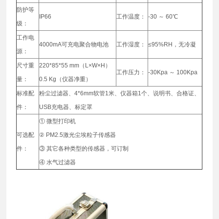
防护等
IP66
工作温度：
-30 ～ 60℃
级：
工作电
4000mA可充电聚合物电池
工作湿度：
≤95%RH，无冷凝
源：
尺寸重
220*85*55 mm（L×W×H）
工作压力：
-30Kpa ～ 100Kpa
量：
0.5 Kg（仪器净重）
标准配
粉尘过滤器、4*6mm软管1米、仪器箱1个、说明书、合格证、
件：
USB充电器、标定罩
① 微型打印机
可选配
② PM2.5激光尘埃粒子传感器
件：
③ 其它各种类型的传感器，可订制
④ 水气过滤器