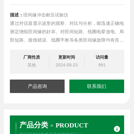
描述：
匝间缘冲击耐压试验仪
通过对仪器显示波形的观察、对比与分析，能迅速正确地
测定绕组匝间缘的好坏。对匝间短路、线圈电晕放电、局
部短路、接线错误、线圈平衡等各类匝间缘故障均有良好
的鉴别性能。
厂商性质
更新时间
访问量
其他
2024-09-23
991
产品咨询
联系我们
产品分类
PRODUCT