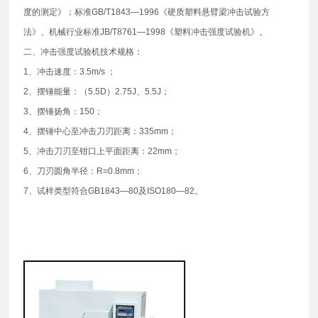
度的测定》；标准GB/T1843—1996《硬质塑料悬臂梁冲击试验方
法》、机械行业标准JB/T8761—1998《塑料冲击强度试验机》。
二、冲击强度试验机技术规格：
1、冲击速度：3.5m/s ；
2、摆锤能量：（5.5D）2.75J、5.5J；
3、摆锤扬角：150；
4、摆锤中心至冲击刀刃距离：335mm；
5、冲击刀刃至钳口上平面距离：22mm；
6、刀刃圆角半径：R=0.8mm；
7、试样类型符合GB1843—80及ISO180—82。