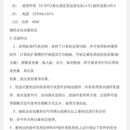
（8）．使用环境 10-30℃(每次测定室温变化应≤1℃) 相对湿度≤85％
（9）．电源 220Vac±10％
（10）.功率 40W
微机全自动量热仪
3. 仪器特点
1．采用标准PC机控制，保持了计算机全部功能，并可使用各种通用
软件，计算机扩展槽仍可插接其它功能板。可标定量热系统的热容量(能
当量)，测量发热量，输入硫、水分、氢等数据，即可换算并打印出弹筒
发热量、高位发
热量，低位发热量等结果。
2．恒温式量热仪内筒采用片状桨叶的电动搅拌，外筒采用潜水循环泵搅
拌。使水温更均匀，自动调水温部分，使操作更简单方便。仪器即可使
用熔断式也可使用非熔断方式点火，使用方便自如。
3．微机全自动量热仪可对两台或两台以上量热仪进行异步控
制，亦可作为单台量热仪使用。
4．量热仪的操作采用在WINXP操作系统系统上运行保证了软件的安全