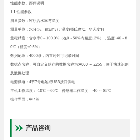
性能参数、部件说明
1.1 性能参数
测量参数：容积含水率与温度
测量单位：水分(%、m3/m3)；温度(摄氏度℃、华氏度℉)
量程精度：含水率0～100.0%（在0～50%内精度±2%），温度 -40～8
0℃（精度±0.5%）
数据记录：4000条，内置时钟可记录时间
数据点名称：可自定义储存的数据名称为:A000 ～ Z255，便于快速识别
及数据处理
电源供电：4节7号电池或USB接口供电
主机工作温度：-10℃ ～60℃，传感器工作温度：-40 ～ 85℃
操作界面：中 / 英
产品咨询