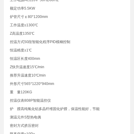
额定功率5.5KW
炉管尺寸￠80*1200mm
工作温度≤1300℃
Z高温度1350℃
控温方式50段智能化程序PID模糊控制
恒温精度±1℃
恒温区长度400mm
Z快升温速度15℃/min
推荐升温速度10℃/min
外形尺寸565*1220*940mm
重 量120KG
控温仪表808P智能温控仪
炉 膛高纯氧化铝多晶纤维固化炉膛，保温性能好，节能
测温元件S型热电偶
密封方式挤压密封
限真空度≤10Pa