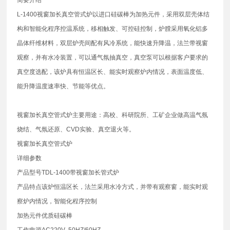
L-1400视窗加长真空管式炉以进口硅碳棒为加热元件，采用双层壳体结
构和智能化程序控温系统，移相触发、可控硅控制，炉膛采用氧化铝多
晶体纤维材料，双层炉壳间配有风冷系统，能快速升降温，法兰带视窗
观察，并有水冷装置，可以通气氛抽真空，真空泵可以根据客户要求的
真空度选配，该炉具有恒温区长、能实时观察炉内情况，表面温度低、
能升降温度速率快、节能等优点。
视窗加长真空管式炉主要用途：高校、科研院所、工矿企业做高温气氛
烧结、气氛还原、CVD实验、真空退火等。
视窗加长真空管式炉
详细参数
产品型号TDL-1400带视窗加长管式炉
产品特点该炉恒温区长，法兰采用水冷方式，并带有观察窗，能实时观
察炉内情况，智能化程序控制
加热元件优质硅碳棒
工作电源AC220V 50HZ/60HZ