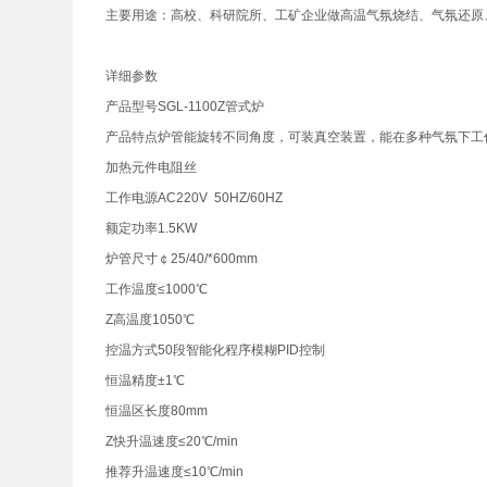
主要用途：高校、科研院所、工矿企业做高温气氛烧结、气氛还原
详细参数
产品型号SGL-1100Z管式炉
产品特点炉管能旋转不同角度，可装真空装置，能在多种气氛下工
加热元件电阻丝
工作电源AC220V 50HZ/60HZ
额定功率1.5KW
炉管尺寸￠25/40/*600mm
工作温度≤1000℃
Z高温度1050℃
控温方式50段智能化程序模糊PID控制
恒温精度±1℃
恒温区长度80mm
Z快升温速度≤20℃/min
推荐升温速度≤10℃/min