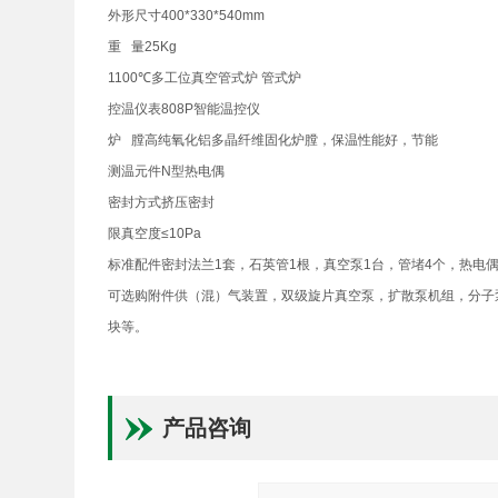
外形尺寸400*330*540mm
重 量25Kg
1100℃多工位真空管式炉 管式炉
控温仪表808P智能温控仪
炉 膛高纯氧化铝多晶纤维固化炉膛，保温性能好，节能
测温元件N型热电偶
密封方式挤压密封
限真空度≤10Pa
标准配件密封法兰1套，石英管1根，真空泵1台，管堵4个，热电
可选购附件供（混）气装置，双级旋片真空泵，扩散泵机组，分子
块等。
产品咨询