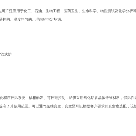
；也可广泛应用于化工、石油、生物工程、医药卫生、生命科学、物性测试及化学分析
受控的、温度均匀的、理想的恒定场源。
/管式炉
用智能化程序控温系统，移相触发、可控硅控制，炉膛采用氧化铝多晶体纤维材料，保温性
提高了其使用范围。可以通气氛抽真空，真空泵可以根据客户要求的真空度选配，该