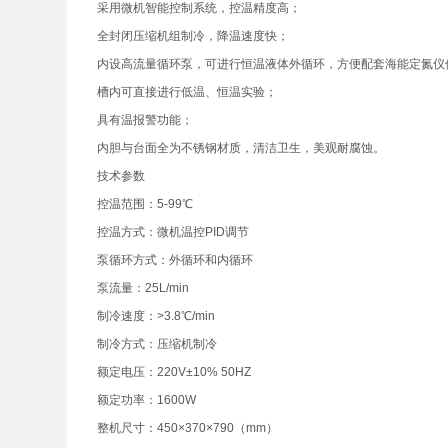
采用微机智能控制系统，控温精度高；
全封闭压缩机组制冷，降温速度快；
内设高流量循环泵，可进行恒温液体外循环，方便配套海能定氮仪
槽内可直接进行低温、恒温实验；
具有温报警功能；
内胆与台面全为不锈钢材质，清洁卫生，美观耐腐蚀。
技术参数
控温范围：5-99℃
控温方式：微机温控PID调节
泵循环方式：外循环和内循环
泵流量：25L/min
制冷速度：>3.8℃/min
制冷方式：压缩机制冷
额定电压：220V±10% 50HZ
额定功率：1600W
整机尺寸：450×370×790（mm）