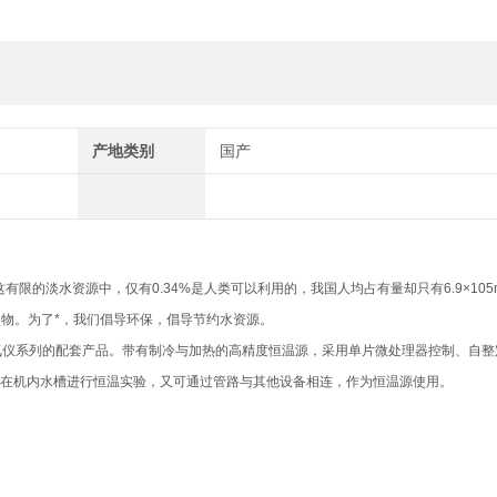
产地类别
国产
限的淡水资源中，仅有0.34%是人类可以利用的，我国人均占有量却只有6.9×105
之物。为了*，我们倡导环保，倡导节约水资源。
氮仪系列的配套产品。带有制冷与加热的高精度恒温源，采用单片微处理器控制、自整定
可在机内水槽进行恒温实验，又可通过管路与其他设备相连，作为恒温源使用。