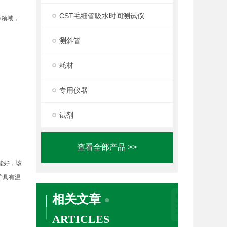
CST毛细管吸水时间测试仪
等领域，
测斜管
耗材
专用仪器
试剂
查看全部产品 >>
能好，该
炉具有温
相关文章
ARTICLES