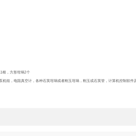
偶1根，方形坩埚2个
泵机组，电阻真空计，各种石英坩埚或者刚玉坩埚，刚玉或石英管，计算机控制软件