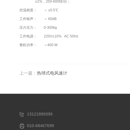
≤1%，250-600转/分；
控温精度： ＜ ±0.5℃
工作噪声： ＜ 60dB
压片压力： 0-300kg
工作电源： 220V±10% AC 50Hz
整机功率： ＜400 W
上一篇：
热球式电风速计
13121899399
010-68467699