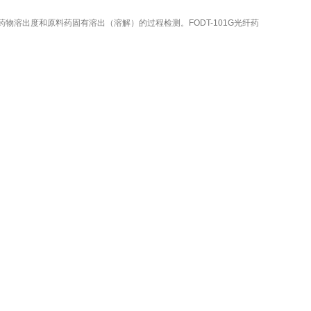
物溶出度和原料药固有溶出（溶解）的过程检测。FODT-101G光纤药