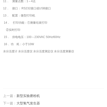
11． 测量点数：1～4点
12． 接口： RS232接口或USB接口
13． 配置：微型打印机
14． 打印功能：①测量结束打印
②实时打印
15． 供电电压：100～230VAC 50Hz/60Hz
16． 功 耗：小于10W
水分活度计 水分活度仪 水分活度测定仪 水分活度测量仪
上一篇：
新型实验磨粉机
下一篇：
大型氢气发生器