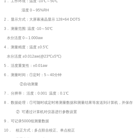
1． 工作环境：温度 -10℃～50℃
湿度 0～95%RH
2． 显示方式：大屏幕液晶显示 128×64 DOTS
3． 测量范围: 温度 -10～50℃
水分活度 0～1.000aw
4． 测量精度：温度 ±0.5℃
水分活度 ±0.012aw(@23℃±5℃)
5． 活度重复性：±0.01aw
6． 测量时间：①定时：5～40分钟
②自动测量
7． 分辨率： 活度：0.001 温度：0.1℃
8． 数据处理：①可随时或定时将测量数据和测量结果等发送到计算机，并保存
② 可通过计算机对仪器进行参数设置
9． 可记录5000组测量数据
10． 校正方式：多点联合校正、单点校正